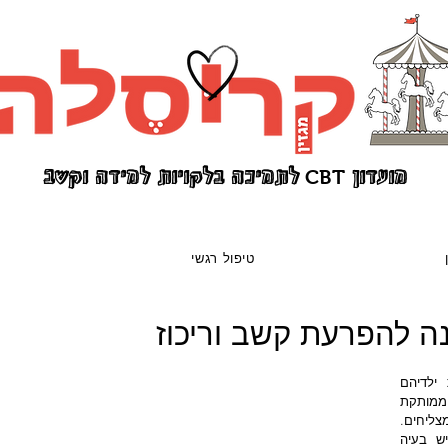
קשב
מועדון
לתמיכה בלקויות למידה ו
CB
T
טיפול רגשי
ס
כל האמהות והאבות המנסים לשכנע את ילדיהם 
לאכול משהו יותר בריא מאוכל מהיר, סודה ממותקת 
או תה קר, המבורגרים, וצ'יפס מעטים מצליחים. 
לאמהות לילדים המאובחנים עם ADHD יש בעיה 