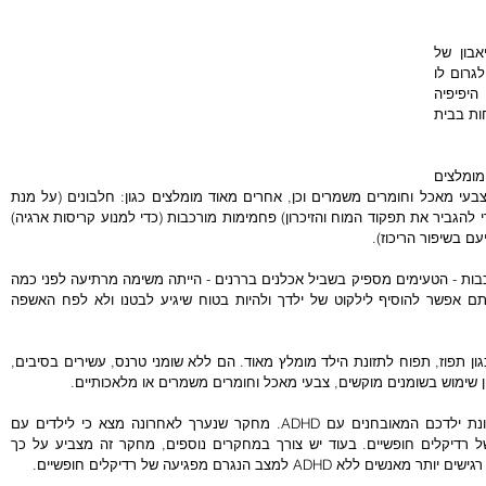
תרופות ל- ADHD יכולות להקהות את התיאבון של 
הילד, ובלוטות הטעם ההפכפכות שלו יכולות לגרום לו 
לא לרצות לאכול אוכל מתוך קופסת האוכל היפיפיה 
שבחר בחנות בשבוע שעבר. התוצאה? הארוחות בבית 
ואם זה לא מספיק, ישנם מאכלים שאינם מומלצים 
כלל לילדים עם הפרעת קשב וריכוז - סוכר, צבעי מאכל וחומרים משמרים וכן, אחרים מאוד מומלצים כגון: חלבונים (על מנת 
לשמור על ערנות), אומגה 3, חמצות שומן (כדי להגביר את תפקוד המוח והזיכרון) פחמימות מורכבות (כדי למנוע קריסות ארגיה) 
עם בשיפור הריכוז). 
מציאת מזונות עשירים בחלבון ופחמימות מורכבות - הטעימים מספיק בשביל אכלנים בררנים - הייתה משימה מרתיעה לפני כמה 
שנים. היום, יש חטיפי אנרגיה ומשקאות שאותם אפשר להוסיף לילקוט של ילדך ולהיות בטוח שיגיע לבטנו ולא לפח האשפה 
הוספת חטיף אנרגיה המכיל פירות,או פירות כגון תפוז, תפוח לתזונת הילד מומלץ מאוד. הם ללא שומני טרנס, עשירים בסיבים, 
שייק על בסיס פירות הוא מרכיב מנצח לתזונת ילדכם המאובחנים עם ADHD. מחקר שנערך לאחרונה מצא כי לילדים עם 
הפרעות קשב וריכוז יש רמות גבוהות יותר של רדיקלים חופשיים. בעוד יש צורך במחקרים נוספים, מחקר זה מצביע על כך 
למצב הנגרם מפגיעה של רדיקלים חופשיים.  