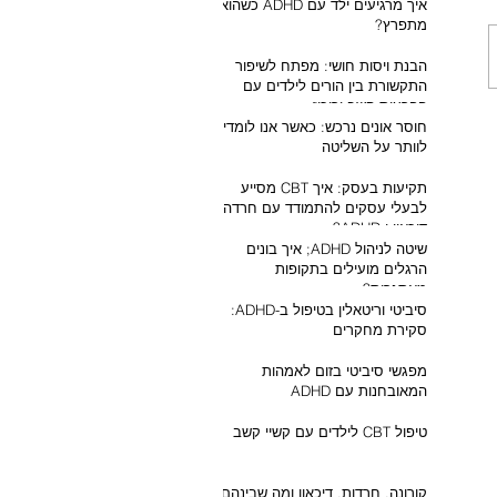
איך מרגיעים ילד עם ADHD כשהוא
מתפרץ?
הבנת ויסות חושי: מפתח לשיפור
התקשורת בין הורים לילדים עם
הפרעות קשב וריכוז
חוסר אונים נרכש: כאשר אנו לומדים
לוותר על השליטה
תקיעות בעסק: איך CBT מסייע
לבעלי עסקים להתמודד עם חרדה,
דיכאון ו-ADHD?
שיטה לניהול ADHD; איך בונים
הרגלים מועילים בתקופות
מאתגרות?
סיביטי וריטאלין בטיפול ב-ADHD:
סקירת מחקרים
מפגשי סיביטי בזום לאמהות
המאובחנות עם ADHD
טיפול CBT לילדים עם קשיי קשב
קורונה, חרדות, דיכאון ומה שבינהם