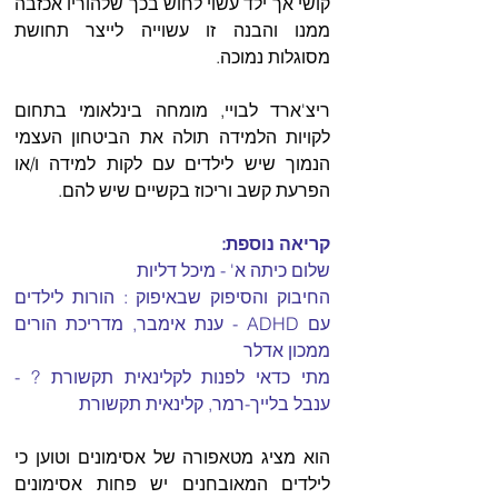
קושי אך ילד עשוי לחוש בכך שלהוריו אכזבה 
ממנו והבנה זו עשוייה לייצר תחושת 
מסוגלות נמוכה.  
ריצ'ארד לבויי, מומחה בינלאומי בתחום 
לקויות הלמידה תולה את הביטחון העצמי 
הנמוך שיש לילדים עם לקות למידה ו/או 
הפרעת קשב וריכוז בקשיים שיש להם.  
קריאה נוספת:
שלום כיתה א' - מיכל דליות 
החיבוק והסיפוק שבאיפוק : הורות לילדים 
עם ADHD - ענת אימבר, מדריכת הורים 
ממכון אדלר
מתי כדאי לפנות לקלינאית תקשורת ? - 
ענבל בלייך-רמר, קלינאית תקשורת
הוא מציג מטאפורה של אסימונים וטוען כי 
לילדים המאובחנים יש פחות אסימונים 