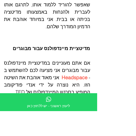
שאפשר להוריד ללמוד אותו, לתרגם אותו 
לעברית ולהנחות באמצעותו מדיטציה 
בכיתה או בבית. אני במיוחד אוהבת את 
הדמיון המודרך שלהם.  
מדיטציית מיינדפולנס עבור מבוגרים
אם אתם מעוניינים במדיטציית מיינדפולנס 
עבור מבוגרים אני מציעה לכם להשתמש ב 
- 
Headspace
  אני מאוד אוהבת את השיטה 
הזו. היא נוצרה על ידי אנדי פודיקומב 
המופיע בסרטון המיינדפולנס של TED.  
ליעוץ ראשוני - יש ללחוץ כאן
מקור נוסף למדיטציה מונחית והפעם
בעברית
 שייך ל
עמותת תובנה
 שמפרסמת 
קטעי אודיו שנערכו על ידי מורי העמותה. 
אתם מוזמנים להיכנס לתוך 
ספריית 
ההקלטות
 שם מוקלטות שיחות מעניינות של 