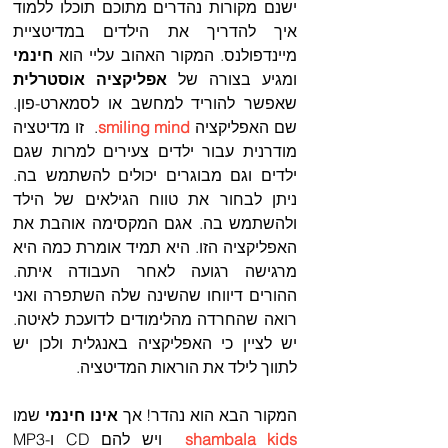
ישנם מקורות נהדרים מתוכם תוכלו ללמוד 
איך להדריך את הילדים במדיטציית 
מיינדפולנס. המקור האהוב עליי הוא 
חינמי 
ומגיע בצורה של 
אפליקציה אוסטרלית 
שאפשר להוריד למחשב או לסמארט-פון. 
שם האפליקציה 
smiling mind
.  זו מדיטציה 
מודרנית עבור ילדים צעירים למרות שגם 
ילדים וגם מבוגרים יכולים להשתמש בה. 
ניתן לבחור את טווח הגילאים של הילד 
ולהשתמש בה. אגם המקסימה אוהבת את 
האפליקציה הזו. היא תמיד אומרת כמה היא 
מרגישה רגועה לאחר העבודה איתה. 
ההורים דיווחו שהשינה שלה השתפרה ואני 
רואה שהחרדה מהלימודים לדועכת לאיטה. 
יש לציין כי האפליקציה באנגלית ולכן יש 
לתווך לילד את הוראות המדיטציה.  
המקור הבא הוא נהדר! אך 
אינו חינמי
 שמו 
shambala kids 
 ויש להם CD ו-MP3 